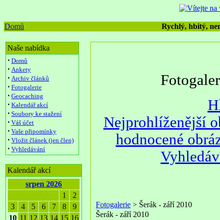
Domů
Rychlý, hbitý, nen
Naše nabídka
·
Domů
·
Ankety
Fotogale
·
Archiv článků
·
Fotogalerie
·
Geocaching
H
·
Kalendář akcí
·
Soubory ke stažení
Nejprohlíženější 
·
Váš účet
·
Vaše připomínky
hodnocené obrá
·
Vložit článek (jen člen)
·
Vyhledávání
Vyhledáv
Kalendář akcí
srpen 2026
1
2
Fotogalerie
> Šerák - září 2010
3
4
5
6
7
8
9
Šerák - září 2010
10
11
12
13
14
15
16