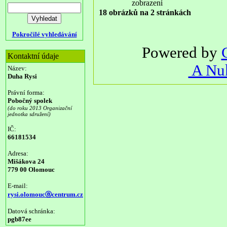
zobrazení
18 obrázků na 2 stránkách
Pokročilé vyhledávání
Powered by
Kontaktní údaje
A Nuk
Název:
Duha Rysi
Právní forma:
Pobočný spolek
(do roku 2013 Organizační
jednotka sdružení)
IČ:
66181534
Adresa:
Mišákova 24
779 00 Olomouc
E-mail:
rysi.olomoucⓐcentrum.cz
Datová schránka:
pgb87ee