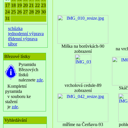
17
18
19
20
21
22
23
24
25
26
27
28
29
30
31
schůzka
jednodenní výprava
třídenní výprava
tábor
Miška na borůvkách-90
na vrc
zobrazení
Březové lístky
Pyramidu
Březových
lístků
naleznete
zde
.
vrcholová cedule-89
Kompletní
Skáč
zobrazení
pyramida
v souboru ke
stažení
je
zde
.
Vyhledávání
míříme na Čerňavu-93
pohl